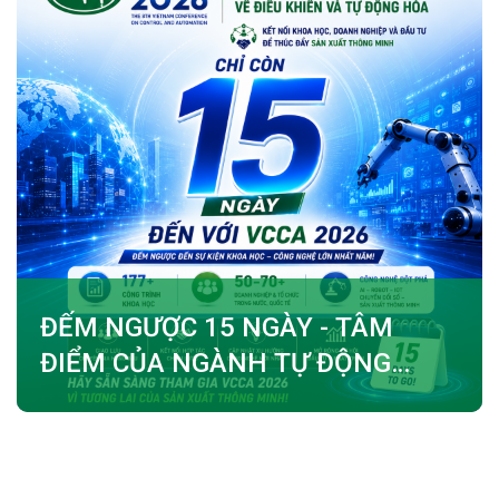
ĐẾM NGƯỢC 15 NGÀY - TÂM
ĐIỂM CỦA NGÀNH TỰ ĐỘNG
HÓA ĐANG ĐẾN GẦN!