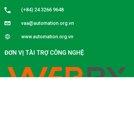
(+84) 24 3266 9648
vaa@automation.org.vn
www.automation.org.vn
ĐƠN VỊ TÀI TRỢ CÔNG NGHỆ
Công ty TNHH Phần mềm WEBPX
https://webpx.vn/